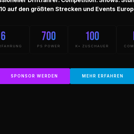
10 auf den größten Strecken und Events Europ
16
700
100
RFAHRUNG
PS POWER
K+ ZUSCHAUER
COM
SPONSOR WERDEN
MEHR ERFAHREN