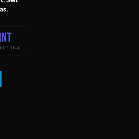
as.
INT
PETITION